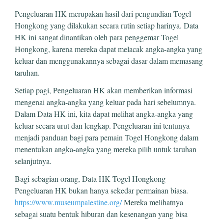
Pengeluaran HK merupakan hasil dari pengundian Togel
Hongkong yang dilakukan secara rutin setiap harinya. Data
HK ini sangat dinantikan oleh para penggemar Togel
Hongkong, karena mereka dapat melacak angka-angka yang
keluar dan menggunakannya sebagai dasar dalam memasang
taruhan.
Setiap pagi, Pengeluaran HK akan memberikan informasi
mengenai angka-angka yang keluar pada hari sebelumnya.
Dalam Data HK ini, kita dapat melihat angka-angka yang
keluar secara urut dan lengkap. Pengeluaran ini tentunya
menjadi panduan bagi para pemain Togel Hongkong dalam
menentukan angka-angka yang mereka pilih untuk taruhan
selanjutnya.
Bagi sebagian orang, Data HK Togel Hongkong
Pengeluaran HK bukan hanya sekedar permainan biasa.
https://www.museumpalestine.org/
Mereka melihatnya
sebagai suatu bentuk hiburan dan kesenangan yang bisa