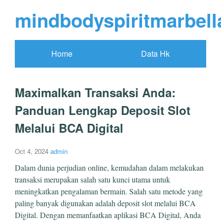
mindbodyspiritmarbel
Home
Data Hk
Maximalkan Transaksi Anda:
Panduan Lengkap Deposit Slot
Melalui BCA Digital
Oct 4, 2024
admin
Dalam dunia perjudian online, kemudahan dalam melakukan
transaksi merupakan salah satu kunci utama untuk
meningkatkan pengalaman bermain. Salah satu metode yang
paling banyak digunakan adalah deposit slot melalui BCA
Digital. Dengan memanfaatkan aplikasi BCA Digital, Anda