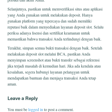
Selanjutnya, pastikan untuk memverifikasi situs atau aplikasi
yang Anda gunakan untuk melakukan deposit. Hanya
gunakan platform yang tepercaya dan sudah memiliki
reputasi baik dalam menyediakan layanan deposit slot. Selalu
periksa adanya lisensi dan sertifikat keamanan untuk
memastikan bahwa transaksi Anda terlindungi dengan baik.
Terakhir, simpan semua bukti transaksi dengan baik. Setelah
melakukan deposit slot melalui BCA, pastikan Anda
menyimpan screenshot atau bukti transfer sebagai referensi
jika terjadi masalah di kemudian hari. Jika ada kendala atau
kesalahan, segera hubungi layanan pelanggan untuk
mendapatkan bantuan dan menjaga transaksi Anda tetap
aman.
Leave a Reply
You must be
logged in
to post a comment.