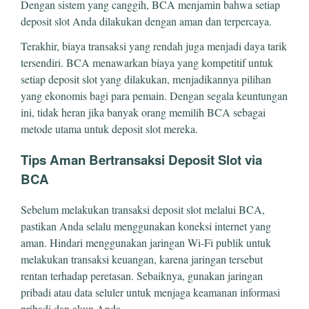
Dengan sistem yang canggih, BCA menjamin bahwa setiap
deposit slot Anda dilakukan dengan aman dan terpercaya.
Terakhir, biaya transaksi yang rendah juga menjadi daya tarik
tersendiri. BCA menawarkan biaya yang kompetitif untuk
setiap deposit slot yang dilakukan, menjadikannya pilihan
yang ekonomis bagi para pemain. Dengan segala keuntungan
ini, tidak heran jika banyak orang memilih BCA sebagai
metode utama untuk deposit slot mereka.
Tips Aman Bertransaksi Deposit Slot via
BCA
Sebelum melakukan transaksi deposit slot melalui BCA,
pastikan Anda selalu menggunakan koneksi internet yang
aman. Hindari menggunakan jaringan Wi-Fi publik untuk
melakukan transaksi keuangan, karena jaringan tersebut
rentan terhadap peretasan. Sebaiknya, gunakan jaringan
pribadi atau data seluler untuk menjaga keamanan informasi
pribadi dan akun Anda.