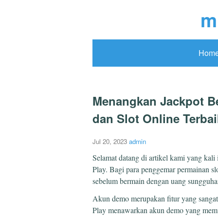
m
Hom
Menangkan Jackpot Be
dan Slot Online Terbai
Jul 20, 2023
admin
Selamat datang di artikel kami yang k
Play. Bagi para penggemar permainan slo
sebelum bermain dengan uang sungguhan
Akun demo merupakan fitur yang sangat 
Play menawarkan akun demo yang memung