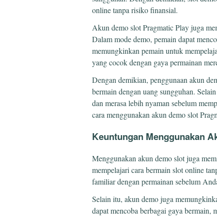
online tanpa risiko finansial.
Akun demo slot Pragmatic Play juga me
Dalam mode demo, pemain dapat mencoba 
memungkinkan pemain untuk mempelajar
yang cocok dengan gaya permainan mer
Dengan demikian, penggunaan akun demo
bermain dengan uang sungguhan. Selain 
dan merasa lebih nyaman sebelum mempe
cara menggunakan akun demo slot Pragmat
Keuntungan Menggunakan Ak
Menggunakan akun demo slot juga memil
mempelajari cara bermain slot online t
familiar dengan permainan sebelum And
Selain itu, akun demo juga memungkinka
dapat mencoba berbagai gaya bermain, me