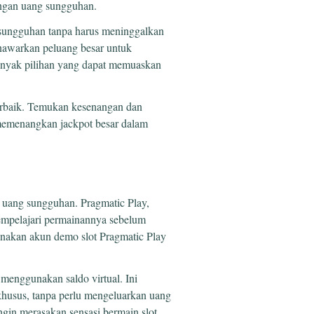
engan uang sungguhan.
 sungguhan tanpa harus meninggalkan
nawarkan peluang besar untuk
banyak pilihan yang dapat memuaskan
erbaik. Temukan kesenangan dan
 memenangkan jackpot besar dalam
 uang sungguhan. Pragmatic Play,
mpelajari permainannya sebelum
nakan akun demo slot Pragmatic Play
menggunakan saldo virtual. Ini
khusus, tanpa perlu mengeluarkan uang
gin merasakan sensasi bermain slot