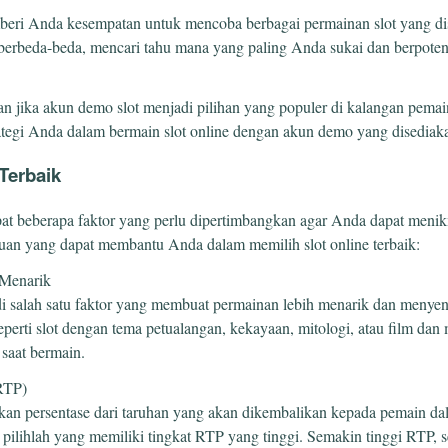
ri Anda kesempatan untuk mencoba berbagai permainan slot yang dis
g berbeda-beda, mencari tahu mana yang paling Anda sukai dan berpo
n jika akun demo slot menjadi pilihan yang populer di kalangan pemain
ategi Anda dalam bermain slot online dengan akun demo yang disediaka
Terbaik
dapat beberapa faktor yang perlu dipertimbangkan agar Anda dapat men
uan yang dapat membantu Anda dalam memilih slot online terbaik:
 Menarik
di salah satu faktor yang membuat permainan lebih menarik dan menyen
perti slot dengan tema petualangan, kekayaan, mitologi, atau film da
 saat bermain.
RTP)
kan persentase dari taruhan yang akan dikembalikan kepada pemain da
 pilihlah yang memiliki tingkat RTP yang tinggi. Semakin tinggi RTP,