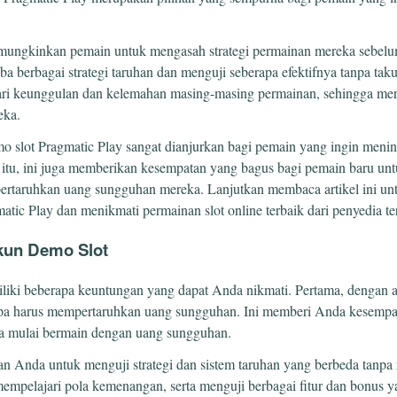
mungkinkan pemain untuk mengasah strategi permainan mereka sebel
berbagai strategi taruhan dan menguji seberapa efektifnya tanpa taku
i keunggulan dan kelemahan masing-masing permainan, sehingga me
eka.
 slot Pragmatic Play sangat dianjurkan bagi pemain yang ingin meni
itu, ini juga memberikan kesempatan yang bagus bagi pemain baru unt
rtaruhkan uang sungguhan mereka. Lanjutkan membaca artikel ini unt
ic Play dan menikmati permainan slot online terbaik dari penyedia te
un Demo Slot
iki beberapa keuntungan yang dapat Anda nikmati. Pertama, dengan a
anpa harus mempertaruhkan uang sungguhan. Ini memberi Anda kesempa
a mulai bermain dengan uang sungguhan.
n Anda untuk menguji strategi dan sistem taruhan yang berbeda tanpa
mpelajari pola kemenangan, serta menguji berbagai fitur dan bonus ya