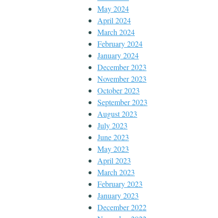
May 2024
April 2024
March 2024
February 2024
January 2024
December 2023
November 2023
October 2023
September 2023
August 2023
July 2023
June 2023
May 2023
April 2023
March 2023
February 2023
January 2023
December 2022