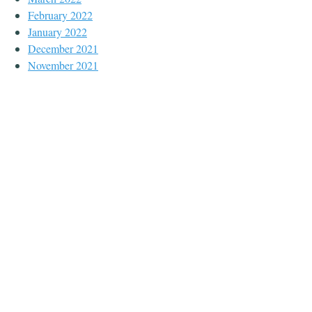
February 2022
January 2022
December 2021
November 2021