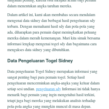
dalam menentukan angka taruhan mereka.
Dalam artikel ini, kami akan membahas secara mendalam
mengenai data sidney dan berbagai hasil pengeluaran sdy
terbaru. Dengan memahami hasil sdy dan pola-pola yang
ada, diharapkan para pemain dapat meningkatkan peluang
mereka dalam meraih kemenangan. Mari kita simak bersama
informasi lengkap mengenai togel sdy dan bagaimana cara
mengakses data sidney yang dibutuhkan.
Data Pengeluaran Togel Sidney
Data pengeluaran Togel Sidney merupakan informasi yang
sangat penting bagi para pemain togel. Setiap hasil
pengeluaran mencerminkan angka-angka yang keluar dalam
setiap sesi undian.
pengeluaran sdy
Informasi ini tidak hanya
menarik bagi pemain yang ingin mengetahui hasil terkini,
tetapi juga bagi mereka yang melakukan analisis terhadap
pola-pola angka yang mungkin muncul di masa depan.