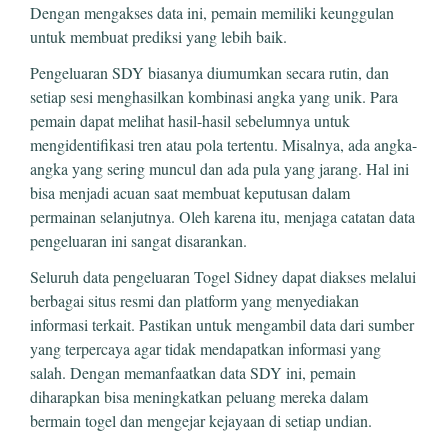
Dengan mengakses data ini, pemain memiliki keunggulan
untuk membuat prediksi yang lebih baik.
Pengeluaran SDY biasanya diumumkan secara rutin, dan
setiap sesi menghasilkan kombinasi angka yang unik. Para
pemain dapat melihat hasil-hasil sebelumnya untuk
mengidentifikasi tren atau pola tertentu. Misalnya, ada angka-
angka yang sering muncul dan ada pula yang jarang. Hal ini
bisa menjadi acuan saat membuat keputusan dalam
permainan selanjutnya. Oleh karena itu, menjaga catatan data
pengeluaran ini sangat disarankan.
Seluruh data pengeluaran Togel Sidney dapat diakses melalui
berbagai situs resmi dan platform yang menyediakan
informasi terkait. Pastikan untuk mengambil data dari sumber
yang terpercaya agar tidak mendapatkan informasi yang
salah. Dengan memanfaatkan data SDY ini, pemain
diharapkan bisa meningkatkan peluang mereka dalam
bermain togel dan mengejar kejayaan di setiap undian.