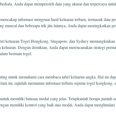
berkala, Anda dapat memperoleh data yang akurat dan terpercaya untu
ncakup informasi mengenai hasil keluaran terbaru, termasuk data penge
g muncul dan beberapa trik jitu lainnya, Anda dapat meningkatkan p
tabel keluaran Togel Hongkong, Singapore, dan Sydney memungkinkan 
ka keluaran. Dengan demikian, Anda dapat merencanakan strategi perm
lam bermain togel.
enting untuk memahami cara membaca tabel keluaran angka. Hal ini d
lain itu, rajinlah memantau informasi terbaru seputar togel hongkong,
 untuk memiliki batasan modal yang jelas. Tetapkanlah berapa jumlah 
an memiliki kontrol yang baik atas modal, Anda dapat menghindari r