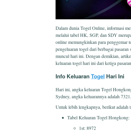
Dalam dunia Togel Online, informasi me
melalui tabel HK, SGP, dan SDY merupak
online memungkinkan para penggemar toge
pengeluaran togel dari berbagai pasara
muncul hari ini. Dengan demikian, artike
keluaran togel hari ini dari ketiga pasaran
Info Keluaran
Togel
Hari Ini
Hari ini, angka keluaran Togel Hongkon
Sydney, angka keluarannya adalah 7321
Untuk lebih lengkapnya, berikut adalah 
Tabel Keluaran Togel Hongkong:
1st: 8972