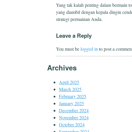
Yang tak kalah penting dalam bermain to
yang diambil dengan kepala dingin cende
strategi permainan Anda.
Leave a Reply
You must be
logged in
to post a commen
Archives
April 2025
March 2025
February 2025
January 2025
December 2024
November 2024
October 2024
September 2024