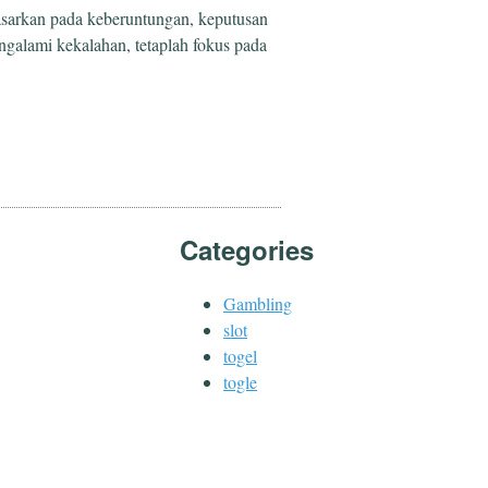
dasarkan pada keberuntungan, keputusan
ngalami kekalahan, tetaplah fokus pada
Categories
Gambling
slot
togel
togle