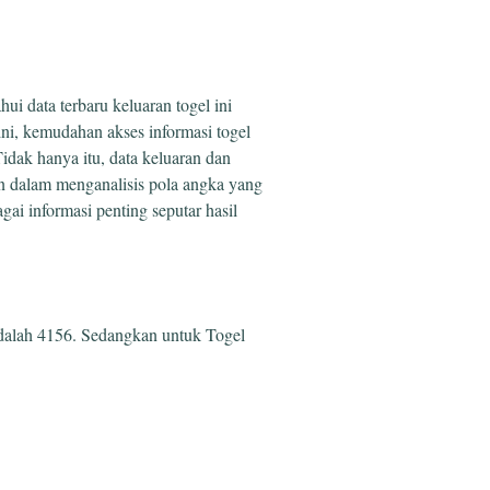
 data terbaru keluaran togel ini
ni, kemudahan akses informasi togel
dak hanya itu, data keluaran dan
n dalam menganalisis pola angka yang
gai informasi penting seputar hasil
adalah 4156. Sedangkan untuk Togel